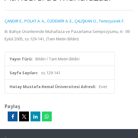
ÇANDIR E.
,
POLAT A. A.
,
ÖZDEMİR A. E.
,
ÇALIŞKAN O.
,
Temizyürek F.
III. Bahçe Ürünlerinde Muhafaza ve Pazarlama Sempozyumu, 6 - 09
Eylül 2005, ss.129-141, (Tam Metin Bildiri)
Yayın Türü:
Bildiri / Tam Metin Bildiri
Sayfa Sayıları:
ss.129-141
Hatay Mustafa Kemal Üniversitesi Adresli:
Evet
Paylaş