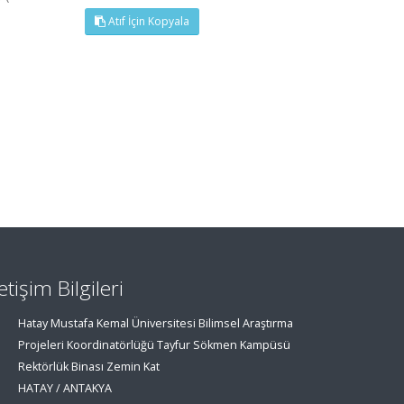
Atıf İçin Kopyala
letişim Bilgileri
Hatay Mustafa Kemal Üniversitesi Bilimsel Araştırma
Projeleri Koordinatörlüğü Tayfur Sökmen Kampüsü
Rektörlük Binası Zemin Kat
HATAY / ANTAKYA