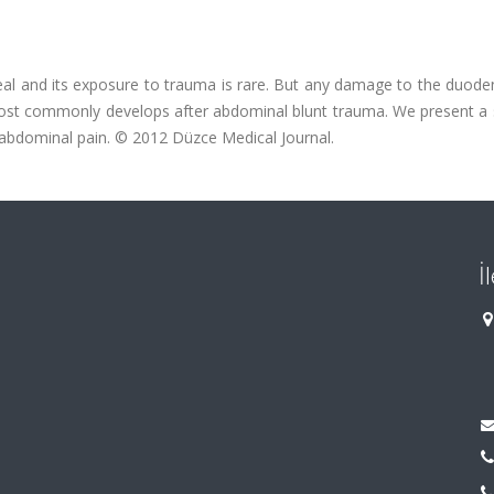
neal and its exposure to trauma is rare. But any damage to the duod
t commonly develops after abdominal blunt trauma. We present a s
abdominal pain. © 2012 Düzce Medical Journal.
İ