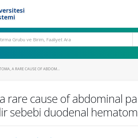
ersitesi
stemi
MA, A RARE CAUSE OF ABDOM...
rare cause of abdominal pai
adir sebebi duodenal hemato