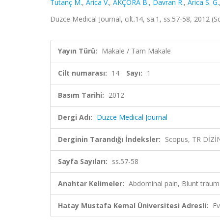
Tutanç M.
,
Arica V.
,
AKÇORA B.
,
Davran R.
,
Arica S. G.
Duzce Medical Journal, cilt.14, sa.1, ss.57-58, 2012 (
Yayın Türü:
Makale / Tam Makale
Cilt numarası:
14
Sayı:
1
Basım Tarihi:
2012
Dergi Adı:
Duzce Medical Journal
Derginin Tarandığı İndeksler:
Scopus, TR DİZİ
Sayfa Sayıları:
ss.57-58
Anahtar Kelimeler:
Abdominal pain, Blunt tra
Hatay Mustafa Kemal Üniversitesi Adresli:
Ev