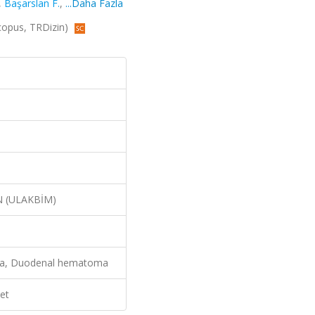
,
Başarslan F.
,
...Daha Fazla
Scopus, TRDizin)
N (ULAKBİM)
uma, Duodenal hematoma
et