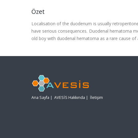
Özet
Localisation of the duodenum is usually retroperito
have serious consequences. Duodenal hematoma mos
old boy with duodenal hematoma as a rare cause of 
Ana Sayfa
|
AVESİS Hakkında
|
İletişim