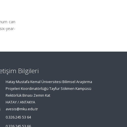
enum can
ix-year-
letişim Bilgileri
Hatay Mustafa Kemal Üniversitesi Bilimsel Araştırma
Projeleri Koordinatörlüğü Tayfur Sökmen Kampüsü
Rektörlük Binası Zemin Kat
HATAY / ANTAKYA
avesis@mku.edu.tr
0.326.245 53 64
0.326.245 53 66