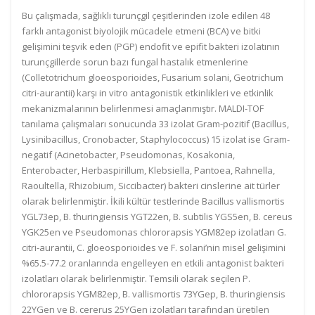
Bu çalışmada, sağlıklı turunçgil çeşitlerinden izole edilen 48
farklı antagonist biyolojik mücadele etmeni (BCA) ve bitki
gelişimini teşvik eden (PGP) endofit ve epifit bakteri izolatının
turunçgillerde sorun bazı fungal hastalık etmenlerine
(Colletotrichum gloeosporioides, Fusarium solani, Geotrichum
citri-aurantii) karşı in vitro antagonistik etkinlikleri ve etkinlik
mekanizmalarının belirlenmesi amaçlanmıştır. MALDI-TOF
tanılama çalışmaları sonucunda 33 izolat Gram-pozitif (Bacillus,
Lysinibacillus, Cronobacter, Staphylococcus) 15 izolat ise Gram-
negatif (Acinetobacter, Pseudomonas, Kosakonia,
Enterobacter, Herbaspirillum, Klebsiella, Pantoea, Rahnella,
Raoultella, Rhizobium, Siccibacter) bakteri cinslerine ait türler
olarak belirlenmiştir. İkili kültür testlerinde Bacillus vallismortis
YGL73ep, B. thuringiensis YGT22en, B. subtilis YGS5en, B. cereus
YGK25en ve Pseudomonas chlororapsis YGM82ep izolatları G.
citri-aurantii, C. gloeosporioides ve F. solani’nin misel gelişimini
%65.5-77.2 oranlarında engelleyen en etkili antagonist bakteri
izolatları olarak belirlenmiştir. Temsili olarak seçilen P.
chlororapsis YGM82ep, B. vallismortis 73YGep, B. thuringiensis
22YGen ve B. cererus 25YGen izolatları tarafından üretilen