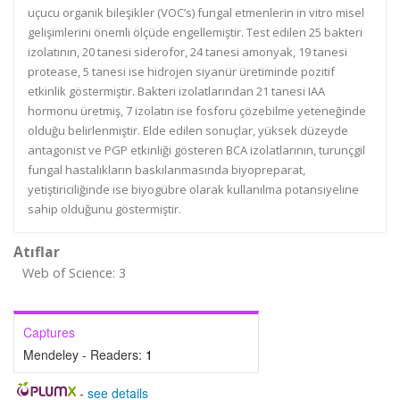
uçucu organik bileşikler (VOC’s) fungal etmenlerin in vitro misel
gelişimlerini önemli ölçüde engellemiştir. Test edilen 25 bakteri
izolatının, 20 tanesi siderofor, 24 tanesi amonyak, 19 tanesi
protease, 5 tanesi ise hidrojen siyanür üretiminde pozitif
etkinlik göstermiştir. Bakteri izolatlarından 21 tanesi IAA
hormonu üretmiş, 7 izolatın ise fosforu çözebilme yeteneğinde
olduğu belirlenmiştir. Elde edilen sonuçlar, yüksek düzeyde
antagonist ve PGP etkinliği gösteren BCA izolatlarının, turunçgil
fungal hastalıkların baskılanmasında biyopreparat,
yetiştiriciliğinde ise biyogübre olarak kullanılma potansiyeline
sahip olduğunu göstermiştir.
Atıflar
Web of Science: 3
Captures
Mendeley - Readers:
1
-
see details