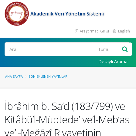
Akademik Veri Yönetim Sistemi
Araştırmacı Girişi
English
Ara
Detaylı Arama
ANA SAYFA
SON EKLENEN YAYINLAR
İbrâhim b. Sa’d (183/799) ve
Kitâbü’l-Mübtede’ ve’l-Meb’as
ve’l-Meğâzî Rivayetinin