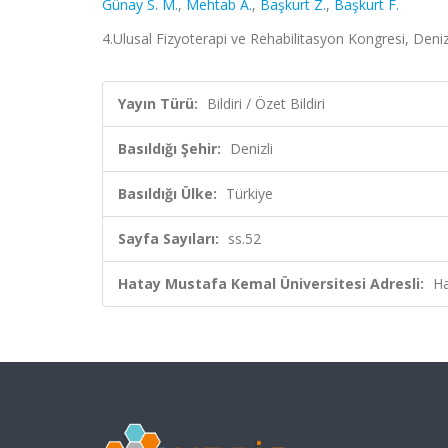
Günay S. M.
,
Mehtab A.
,
Başkurt Z.
,
Başkurt F.
4.Ulusal Fizyoterapi ve Rehabilitasyon Kongresi, Denizli
Yayın Türü:
Bildiri / Özet Bildiri
Basıldığı Şehir:
Denizli
Basıldığı Ülke:
Türkiye
Sayfa Sayıları:
ss.52
Hatay Mustafa Kemal Üniversitesi Adresli:
Ha