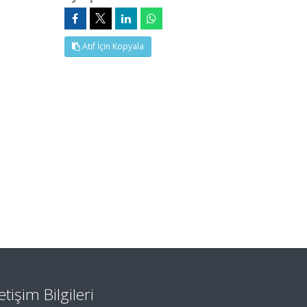
Atıf İçin Kopyala
letişim Bilgileri