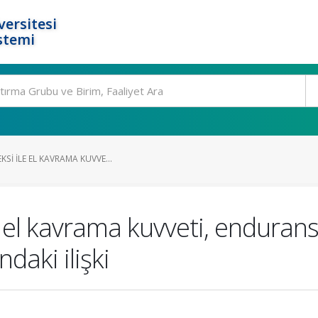
ersitesi
stemi
SI ILE EL KAVRAMA KUVVE...
e el kavrama kuvveti, enduran
daki ilişki