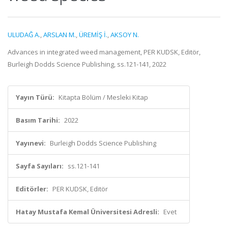
ULUDAĞ A.
,
ARSLAN M.
,
ÜREMİŞ İ.
,
AKSOY N.
Advances in integrated weed management, PER KUDSK, Editör,
Burleigh Dodds Science Publishing, ss.121-141, 2022
Yayın Türü:
Kitapta Bölüm / Mesleki Kitap
Basım Tarihi:
2022
Yayınevi:
Burleigh Dodds Science Publishing
Sayfa Sayıları:
ss.121-141
Editörler:
PER KUDSK, Editör
Hatay Mustafa Kemal Üniversitesi Adresli:
Evet