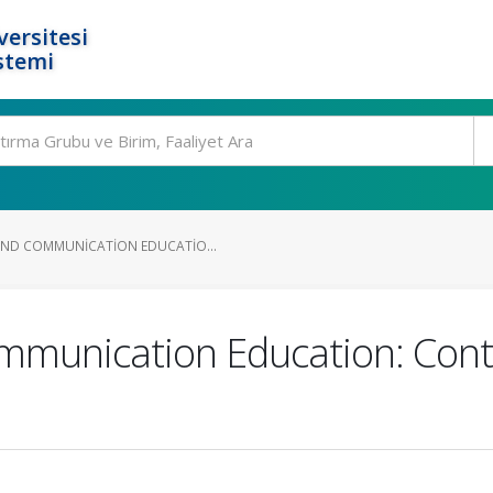
ersitesi
stemi
AND COMMUNICATION EDUCATIO...
mmunication Education: Con