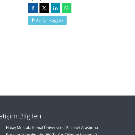
Atıf İçin Kopyala
letişim Bilgileri
Hatay Mustafa Kemal Üniversitesi Bilimsel Araştırma
Projeleri Koordinatörlüğü Tayfur Sökmen Kampüsü