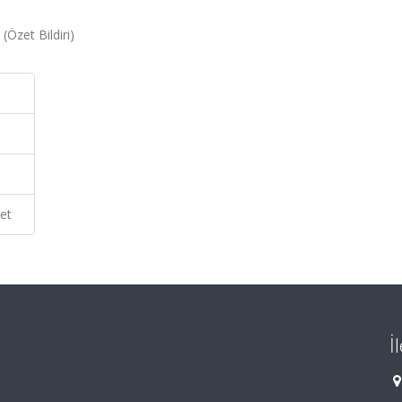
Özet Bildiri)
et
İ