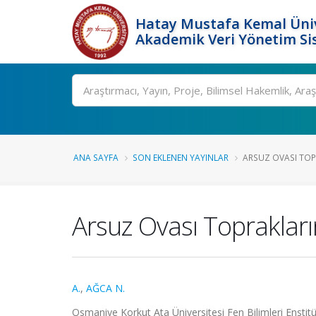
Hatay Mustafa Kemal Üniv
Akademik Veri Yönetim Si
Ara
ANA SAYFA
SON EKLENEN YAYINLAR
ARSUZ OVASI TOPR
Arsuz Ovası Topraklarını
A.
,
AĞCA N.
Osmaniye Korkut Ata Üniversitesi Fen Bilimleri Enstitü