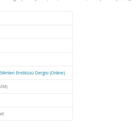
limleri Enstitüsü Dergisi (Online)
BİM)
et