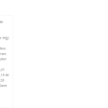
lir
ve Mg)
desi
oranı
zleri
1,01
19 ile
220
ların