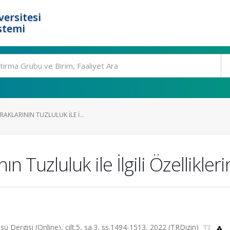
ersitesi
stemi
AKLARININ TUZLULUK ILE İ...
n Tuzluluk ile İlgili Özellikle
sü Dergisi (Online), cilt.5, sa.3, ss.1494-1513, 2022 (TRDizin)