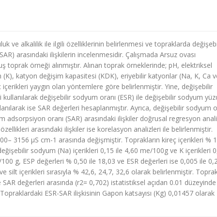
ve alkalilik ile ilgili özelliklerinin belirlenmesi ve topraklarda değişebi
R) arasındaki ilişkilerin incelenmesidir. Çalışmada Arsuz ovası
 toprak örneği alınmıştır. Alınan toprak örneklerinde; pH, elektriksel
 (K), katyon değişim kapasitesi (KDK), eriyebilir katyonlar (Na, K, Ca 
çerikleri yaygın olan yöntemlere göre belirlenmiştir. Yine, değişebilir
kullanılarak değişebilir sodyum oranı (ESR) ile değişebilir sodyum yüz
llanılarak ise SAR değerleri hesaplanmıştır. Ayrıca, değişebilir sodyum 
 adsorpsiyon oranı (SAR) arasındaki ilişkiler doğrusal regresyon anali
 özellikleri arasındaki ilişkiler ise korelasyon analizleri ile belirlenmiştir.
500– 3156 µS cm-1 arasında değişmiştir. Toprakların kireç içerikleri % 
işebilir sodyum (Na) içerikleri 0,15 ile 4,60 me/100g ve K içerikleri 0,
100 g, ESP değerleri % 0,50 ile 18,03 ve ESR değerleri ise 0,005 ile 0,
 silt içerikleri sırasıyla % 42,6, 24,7, 32,6 olarak belirlenmiştir. Toprak
e SAR değerleri arasında (r2= 0,702) istatistiksel açıdan 0.01 düzeyinde
 Topraklardaki ESR-SAR ilişkisinin Gapon katsayısı (Kg) 0,01457 olarak