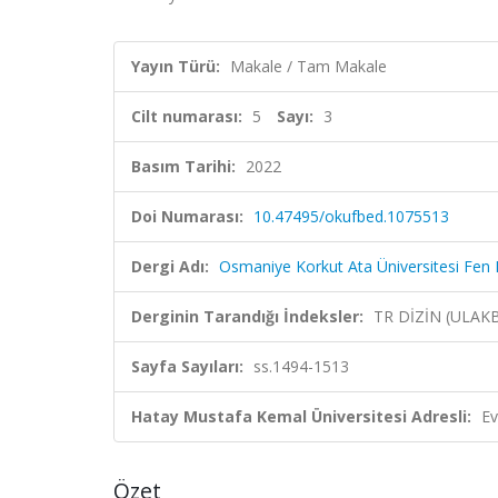
Yayın Türü:
Makale / Tam Makale
Cilt numarası:
5
Sayı:
3
Basım Tarihi:
2022
Doi Numarası:
10.47495/okufbed.1075513
Dergi Adı:
Osmaniye Korkut Ata Üniversitesi Fen Bi
Derginin Tarandığı İndeksler:
TR DİZİN (ULAK
Sayfa Sayıları:
ss.1494-1513
Hatay Mustafa Kemal Üniversitesi Adresli:
Ev
Özet