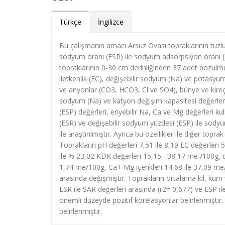
Türkçe
İngilizce
Bu çalışmanın amacı Arsuz Ovası topraklarının tuzluluk 
sodyum oranı (ESR) ile sodyum adsorpsiyon oranı (SA
topraklarının 0-30 cm derinliğinden 37 adet bozulmuş
iletkenlik (EC), değişebilir sodyum (Na) ve potasyum
ve anyonlar (CO3, HCO3, Cl ve SO4), bünye ve kireç i
sodyum (Na) ve katyon değişim kapasitesi değerleri 
(ESP) değerleri, eriyebilir Na, Ca ve Mg değerleri ku
(ESR) ve değişebilir sodyum yüzdesi (ESP) ile sodyum
ile araştırılmıştır. Ayrıca bu özellikler ile diğer toprak
Toprakların pH değerleri 7,51 ile 8,19 EC değerleri 
ile % 23,02 KDK değerleri 15,15– 38,17 me /100g, değ
1,74 me/100g, Ca+ Mg içerikleri 14,68 ile 37,09 me/
arasında değişmiştir. Toprakların ortalama kil, kum ve
ESR ile SAR değerleri arasında (r2= 0,677) ve ESP il
önemli düzeyde pozitif korelasyonlar belirlenmiştir.
belirlenmiştir.