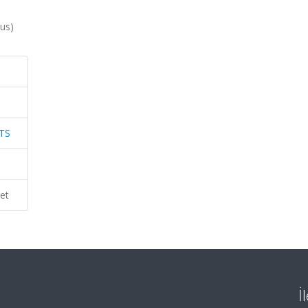
us)
TS
et
İ