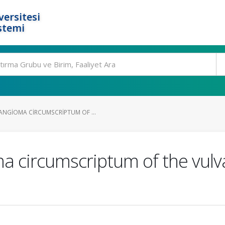
ersitesi
stemi
NGIOMA CIRCUMSCRIPTUM OF ...
 circumscriptum of the vulv