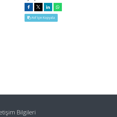
Atıf İçin Kopyala
letişim Bilgileri