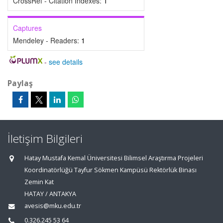
CrossRef - Citation Indexes:
1
Captures
Mendeley - Readers:
1
-
see details
Paylaş
İletişim Bilgileri
Hatay Mustafa Kemal Üniversitesi Bilimsel Araştırma Projeleri
Koordinatörlüğü Tayfur Sökmen Kampüsü Rektörlük Binası
Zemin Kat
HATAY / ANTAKYA
avesis@mku.edu.tr
0.326.245 53 64