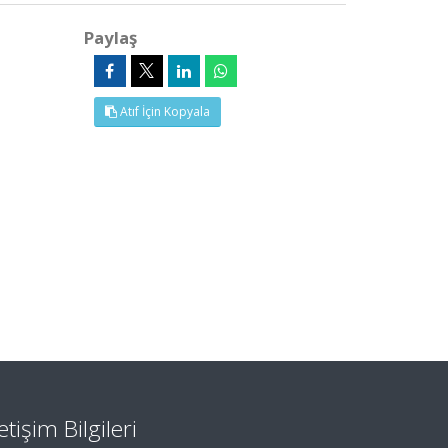
Paylaş
Atıf İçin Kopyala
letişim Bilgileri