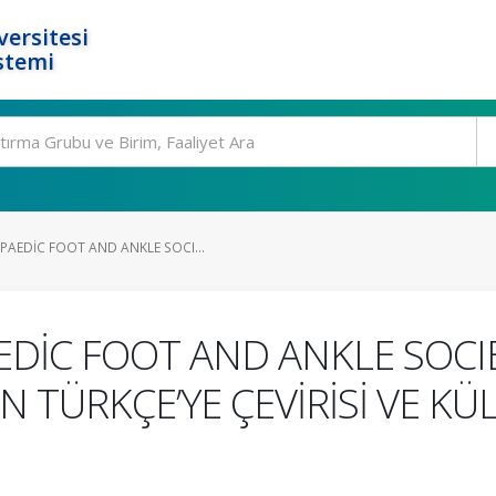
ersitesi
stemi
AEDİC FOOT AND ANKLE SOCI...
İC FOOT AND ANKLE SOCIET
TÜRKÇE’YE ÇEVİRİSİ VE KÜ