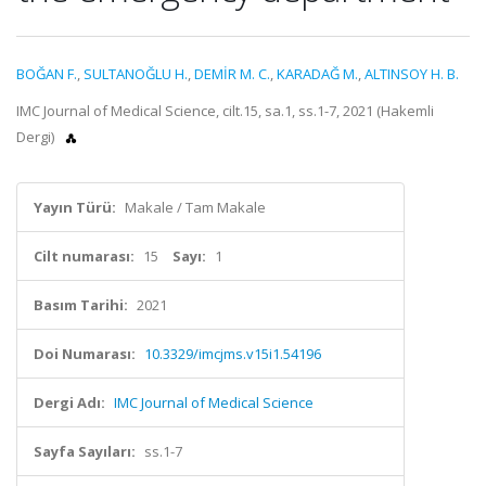
BOĞAN F.
,
SULTANOĞLU H.
,
DEMİR M. C.
,
KARADAĞ M.
,
ALTINSOY H. B.
IMC Journal of Medical Science, cilt.15, sa.1, ss.1-7, 2021 (Hakemli
Dergi)
Yayın Türü:
Makale / Tam Makale
Cilt numarası:
15
Sayı:
1
Basım Tarihi:
2021
Doi Numarası:
10.3329/imcjms.v15i1.54196
Dergi Adı:
IMC Journal of Medical Science
Sayfa Sayıları:
ss.1-7