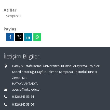
Atıflar
Scopus: 1
Paylaş
İletişim Bilgileri
Hatay Mustafa Kemal Üniversitesi Bilimsel Araştırma Projeleri
Koordinatörlüğü Tayfur Sökmen Kampüsü Rektörlük Binası
Zemin Kat
HATAY / ANTAKYA
avesis@mku.edu.tr
0.326.245 53 64
0.326.245 53 66