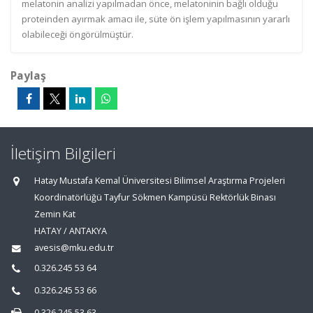
melatonin analizi yapılmadan önce, melatoninin bağlı olduğu
proteinden ayırmak amacı ile, süte ön işlem yapılmasının yararlı
olabileceği öngörülmüştür.
Paylaş
İletişim Bilgileri
Hatay Mustafa Kemal Üniversitesi Bilimsel Araştırma Projeleri
Koordinatörlüğü Tayfur Sökmen Kampüsü Rektörlük Binası
Zemin Kat
HATAY / ANTAKYA
avesis@mku.edu.tr
0.326.245 53 64
0.326.245 53 66
0.326.245 53 63