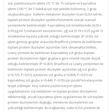
süt, pastörizasyon işlemi (72 °C'de 15 saniye) ve kaynatma
işlemi (100 °C'de 5 dakika) için eşit şekilde bölünmüş, 3 grup
oluşturulmuştur. Sütlerin melatonin düzeyleri ticari ELISA kiti ile,
toplam protein düzeyleri spektrofotometrik olarak manuel
yöntemlerle belirlenmiştir. Kaynatılmış süt örneklerinde (4.20 ±
0.39 pg ml-1) melatonin seviyelerinin, çiğ süt (3.19 ± 0.25 pg ml-1)
örneklerine kıyasla yüksek olduğu belirlenmiştir (P<0.05). Isıl
işlem görmüş gruplar arasında Bradford yöntemi ile belirlenen
toplam protein düzeyleri açısından fark olmamakla birlikte,
Lowry yöntemi ile belirlenen kaynatılmış süt grubu toplam
protein düzeylerinin diğer gruplara göre önemli ölçüde düşük
olduğu belirlenmiştir (P<0.001). Bradford ve Lowry yöntemleri ile
belirlenen toplam protein düzeyleri açısından çiğ süt grubu
(r=0.723, P<0.01), pastörize süt grubu (r=0.838, P<0.01) ve
kaynatılmış süt grubu (r=0.449, P<0.05) için pozitif korelasyonlar
tespit edilmiştir. Keçi sütüne pastörizasyon işlemi
uygulamasının süt melatonin ve toplam protein düzeylerini
etkilemediği, ancak kaynatma işlemi uygulanması ile süt toplam
protein düzeylerinin düştüğü, melatonin düzeylerinin ise
yükseldiği belirlenmiştir. Bu bağlamda, sütte ELISA yöntemi ile