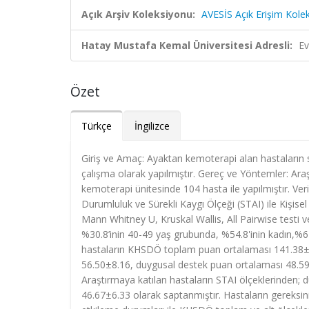
Açık Arşiv Koleksiyonu:
AVESİS Açık Erişim Kole
Hatay Mustafa Kemal Üniversitesi Adresli:
Ev
Özet
Türkçe
İngilizce
Giriş ve Amaç: Ayaktan kemoterapi alan hastaların s
çalışma olarak yapılmıştır. Gereç ve Yöntemler: Araş
kemoterapi ünitesinde 104 hasta ile yapılmıştır. V
Durumluluk ve Sürekli Kaygı Ölçeği (STAI) ile Kişisel 
Mann Whitney U, Kruskal Wallis, All Pairwise testi v
%30.8’inin 40-49 yaş grubunda, %54.8'inin kadın,%6
hastaların KHSDÖ toplam puan ortalaması 141.38±2
56.50±8.16, duygusal destek puan ortalaması 48.59±
Araştırmaya katılan hastaların STAI ölçeklerinden;
46.67±6.33 olarak saptanmıştır. Hastaların gereksini