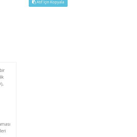
Atıf İçin Kopyala
bir
ik
),
laması
leri