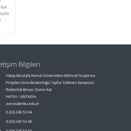
a
mluk
üzeyde
e
letişim Bilgileri
Hatay Mustafa Kemal Üniversitesi Bilimsel Araştırma
Projeleri Koordinatörlüğü Tayfur Sökmen Kampüsü
Rektörlük Binası Zemin Kat
HATAY / ANTAKYA
avesis@mku.edu.tr
0.326.245 53 64
0.326.245 53 66
0.326.245 53 63