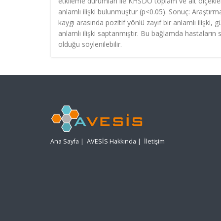
etkileme durumları ile KHSDÖ toplam ve alt ölçekler
anlamlı ilişki bulunmuştur (p<0.05). Sonuç: Araştı
kaygı arasında pozitif yönlü zayıf bir anlamlı ilişki,
anlamlı ilişki saptanmıştır. Bu bağlamda hastaların 
olduğu söylenilebilir.
Ana Sayfa
|
AVESİS Hakkında
|
İletişim