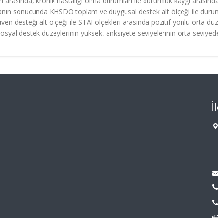
i arasında, kronik hastalığı olma durumları ile durumluk kaygı arasınd
rmanın sonucunda KHSDÖ toplam ve duygusal destek alt ölçeği ile duru
 güven desteği alt ölçeği ile STAI ölçekleri arasında pozitif yönlü orta d
sosyal destek düzeylerinin yüksek, anksiyete seviyelerinin orta seviyed
İ