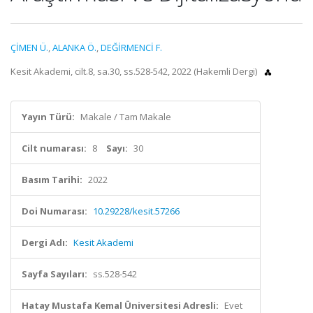
ÇİMEN Ü.
,
ALANKA Ö.
,
DEĞİRMENCİ F.
Kesit Akademi, cilt.8, sa.30, ss.528-542, 2022 (Hakemli Dergi)
Yayın Türü:
Makale / Tam Makale
Cilt numarası:
8
Sayı:
30
Basım Tarihi:
2022
Doi Numarası:
10.29228/kesit.57266
Dergi Adı:
Kesit Akademi
Sayfa Sayıları:
ss.528-542
Hatay Mustafa Kemal Üniversitesi Adresli:
Evet