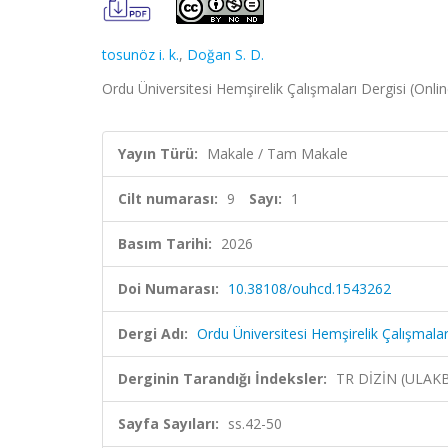
tosunöz i. k.
,
Doğan S. D.
Ordu Üniversitesi Hemşirelik Çalışmaları Dergisi (Online
Yayın Türü:
Makale / Tam Makale
Cilt numarası:
9
Sayı:
1
Basım Tarihi:
2026
Doi Numarası:
10.38108/ouhcd.1543262
Dergi Adı:
Ordu Üniversitesi Hemşirelik Çalışmalar
Derginin Tarandığı İndeksler:
TR DİZİN (ULAK
Sayfa Sayıları:
ss.42-50