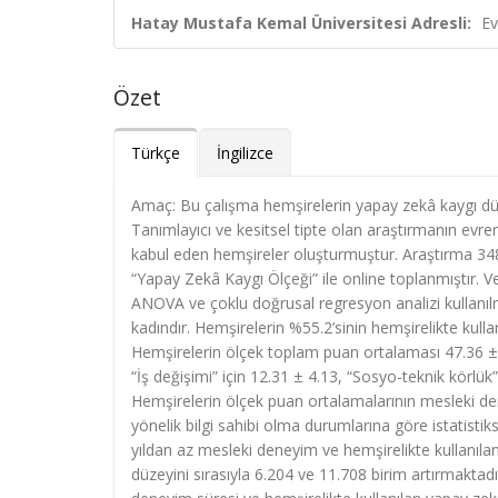
Hatay Mustafa Kemal Üniversitesi Adresli:
Ev
Özet
Türkçe
İngilizce
Amaç: Bu çalışma hemşirelerin yapay zekâ kaygı düze
Tanımlayıcı ve kesitsel tipte olan araştırmanın evre
kabul eden hemşireler oluşturmuştur. Araştırma 348 
“Yapay Zekâ Kaygı Ölçeği” ile online toplanmıştır. Ver
ANOVA ve çoklu doğrusal regresyon analizi kullanılmı
kadındır. Hemşirelerin %55.2’sinin hemşirelikte kulla
Hemşirelerin ölçek toplam puan ortalaması 47.36 ± 
“İş değişimi” için 12.31 ± 4.13, “Sosyo-teknik körlük”
Hemşirelerin ölçek puan ortalamalarının mesleki de
yönelik bilgi sahibi olma durumlarına göre istatistiks
yıldan az mesleki deneyim ve hemşirelikte kullanıla
düzeyini sırasıyla 6.204 ve 11.708 birim artırmaktad