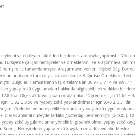
et
ylerini ve etkileyen faktörleri belirlemek amacıyla yapılmıştır. Yönte
ni, Türkiye’de çalışan hemşireler ve örneklemini ise araştırmaya katılm
hemşire ile tamamlanmıştır. Araştırmanın verileri “Kişisel Bilgi Formu
ilerin analizinde tanımlayıcı istatistikler ile Bağımsız Örneklem t testi,
ştır. Bulgular: Hemşirelerin yaş ortalamaları 30.97 ± 7.14 ve %91.1’i
nılan yapay zekâ uygulamaları hakkında bilgi sahibi olmadıkları belirlenm
12.84’tür. Ölçek alt boyut puan ortalamaları “Öğrenme” için 11.64 ± 4
 için 13.92 ± 3.56 ve “yapay zekâ yapılandırılması” için 9.49 ± 3.31’dir.
neyim sürelerine ve hemşirelikte kullanılan yapay zekâ uygulamalarına
el olarak anlamlı düzeyde farklılık gösterdiği belirlenmiştir (p<0.05). 10
n yapay zekâ uygulamalarına yönelik bilgi sahibi olma, yapay zekâ kayg
ır. Sonuç: Hemşirelerin yapay zekâ kaygıları orta düzeydedir. Mesleki