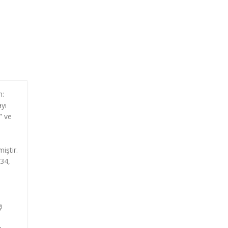
m:
ayı
” ve
iştir.
.34,
ı