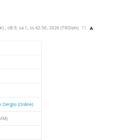
) , cilt.9, sa.1, ss.42-50, 2026 (TRDizin)
ı Dergisi (Online)
BİM)