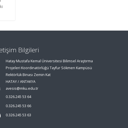
a
ki
letişim Bilgileri
Hatay Mustafa Kemal Üniversitesi Bilimsel Araştırma
Projeleri Koordinatörlüğü Tayfur Sökmen Kampüsü
Rektörlük Binası Zemin Kat
HATAY / ANTAKYA
avesis@mku.edu.tr
0.326.245 53 64
0.326.245 53 66
0.326.245 53 63