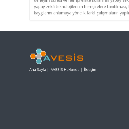
deneyim süresi ve hemşirelikte kullanılan yapay zek
yapay zekâ teknolojilerinin hemşirelere tanıtılması
kaygılarını anlamaya yönelik farklı çalışmaların yapı
Ana Sayfa
|
AVESİS Hakkında
|
İletişim