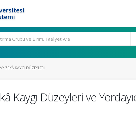
ersitesi
stemi
Y ZEKÂ KAYGI DÜZEYLERI ...
â Kaygı Düzeyleri ve Yordayıcı