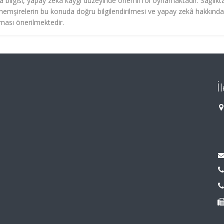
â bilgisi, yapay zekâ kaygı düzeyinde önemli rol oynamaktadır. Sağlıkt
, hemşirelerin bu konuda doğru bilgilendirilmesi ve yapay zekâ hakkında
lması önerilmektedir.
İ