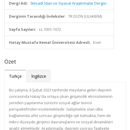
Dergi Adı:
İktisadi İdari ve Siyasal Araştırmalar Dergisi
Derginin Tarandığı İndeksler:
TR DİZİN (ULAKBİM)
Sayfa Sayıları:
ss.1055-1072
Hatay Mustafa Kemal Üniversitesi Adresli:
Evet
Özet
Türkçe
İngilizce
Bu çalışma, 6 Şubat 2023 tarihinde meydana gelen deprem
sonrasında Hatay'da ortaya çıkan girişimcilik ekosisteminin
yeniden yapılanma sürecini sosyal ağlar teorisi
perspektifinden incelemektedir. Gelişmekte olan ülke
bağlamında afet sonrası girişimciliğe ışık tutmakta, hem de
mikro düzeyde girişimci davranışlarını ve sosyal dinamikleri
analiz etmektedir. Araştırmada, deprem sonrası faaliyete