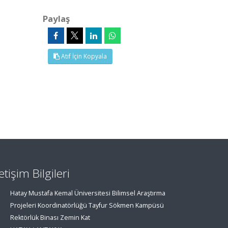
Paylaş
Atıf İçin Kopyala
letişim Bilgileri
Hatay Mustafa Kemal Üniversitesi Bilimsel Araştırma
Projeleri Koordinatörlüğü Tayfur Sökmen Kampüsü
Rektörlük Binası Zemin Kat