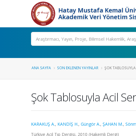
Hatay Mustafa Kemal Üniv
Akademik Veri Yönetim Si
Ara
ANA SAYFA
SON EKLENEN YAYINLAR
ŞOK TABLOSUYLA AC
Şok Tablosuyla Acil S
KARAKUŞ A.
,
KANDİŞ H.
,
Güngör A.
,
ŞAHAN M.
,
Sönm
Türkiye Acil Tıp Dergisi, 2010 (Hakemli Dergi)