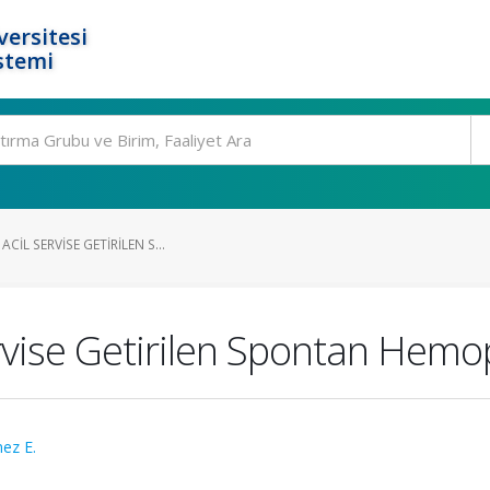
ersitesi
stemi
IL SERVISE GETIRILEN S...
ervise Getirilen Spontan He
ez E.