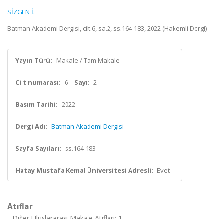
SİZGEN İ.
Batman Akademi Dergisi, cilt.6, sa.2, ss.164-183, 2022 (Hakemli Dergi)
Yayın Türü:
Makale / Tam Makale
Cilt numarası:
6
Sayı:
2
Basım Tarihi:
2022
Dergi Adı:
Batman Akademi Dergisi
Sayfa Sayıları:
ss.164-183
Hatay Mustafa Kemal Üniversitesi Adresli:
Evet
Atıflar
Diğer Uluslararası Makale Atıfları: 1