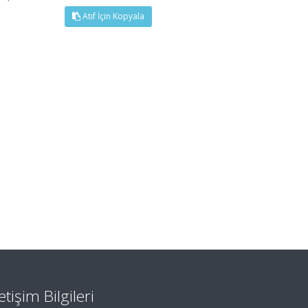
Atıf İçin Kopyala
letişim Bilgileri