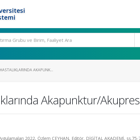
ersitesi
stemi
 HASTALIKLARINDA AKAPUNK...
lıklarında Akapunktur/Akupre
 Uygulamaları 2022, Özlem CEYHAN, Editör, DİGİTAL AKADEMİ, ss.75-