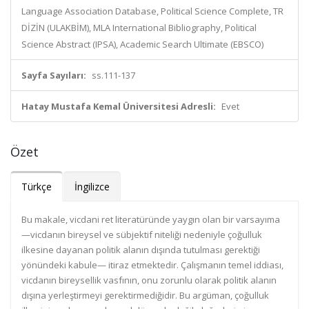
Language Association Database, Political Science Complete, TR
DİZİN (ULAKBİM), MLA International Bibliography, Political
Science Abstract (IPSA), Academic Search Ultimate (EBSCO)
Sayfa Sayıları:
ss.111-137
Hatay Mustafa Kemal Üniversitesi Adresli:
Evet
Özet
Türkçe
İngilizce
Bu makale, vicdani ret literatüründe yaygın olan bir varsayıma
—vicdanın bireysel ve sübjektif niteliği nedeniyle çoğulluk
ilkesine dayanan politik alanın dışında tutulması gerektiği
yönündeki kabule— itiraz etmektedir. Çalışmanın temel iddiası,
vicdanın bireysellik vasfının, onu zorunlu olarak politik alanın
dışına yerleştirmeyi gerektirmediğidir. Bu argüman, çoğulluk