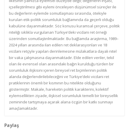
ilkesinin yalnızca eylemsel düzeyde değil; değerlerin inşası,
içselleştirilmesi gibi eylemi önceleyen düşünümsel süreçler ile
bu değerlerin eylemde somutlaşması sırasında, ötekiyle
kurulan etik-politik sorumluluk bağlamında da geçerli olduğu
kabulüne dayanmaktadır. Söz konusu kuramsal çerçeve, politik
niteliği sıklıkla vurgulanan Türkiye’deki vicdani ret örneği
üzerinden somutlaştırılmaktadır. Bu bağlamda araştırma, 1989–
2024 yılları arasında ilan edilen ret deklarasyonları ve 18
vicdani retçiyle yapılan derinlemesine mülakatlara dayalı nitel
bir vaka çalışmasına dayanmaktadır. Elde edilen veriler, tekil
olan ile evrensel olan arasındaki bağın kurulduğu türden bir
sorumluluk ilişkisini içeren bireysel ret biçimlerinin politik
alanda değerlendirilebileceğini ve Türkiye’deki vicdani ret
pratiklerinin önemli bir kısmının bu nitelikte olduğunu
göstermiştir. Makale, hareketin politik karakterini, kolektif
eylemsellikten ziyade, ilişkisel sorumluluk temelli bir bireysellik
zemininde tartışmaya açarak alana özgün bir katkı sunmayı
amaçlamaktadır.
Paylaş