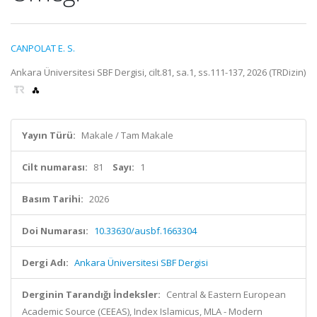
CANPOLAT E. S.
Ankara Üniversitesi SBF Dergisi, cilt.81, sa.1, ss.111-137, 2026 (TRDizin)
Yayın Türü:
Makale / Tam Makale
Cilt numarası:
81
Sayı:
1
Basım Tarihi:
2026
Doi Numarası:
10.33630/ausbf.1663304
Dergi Adı:
Ankara Üniversitesi SBF Dergisi
Derginin Tarandığı İndeksler:
Central & Eastern European
Academic Source (CEEAS), Index Islamicus, MLA - Modern