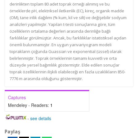
derinlikten toplam 80 adet toprak örneği alınmış ve bu
örneklerde pH, elektriksel iletkenlik (EC), kireç, organik madde
(OM), tane irilik dağılımı (% kum, kil ve silt) ve değişebilir sodyum
analizleri yapılmıştır. Yapılan t-testi sonuçlarına göre, tüm
özelliklerin ortalama değerleri arasında derinliğe bağlı
farklılıklar görülmüştür. Ancak, bu farklılıklar istatistiksel açıdan
önemli bulunmamıştır. En uygun yarıvariyogram modeli
toprakların çoğunda Guassian ve exponential (üssel) olarak
belirlenmiştir. Toprak örneklerinin tamamı kuvvetli ve orta
düzeyde yersel bağımlılık göstermiştir. Elde edilen sonuçlar
toprak özelliklerinin ilişkili olabileceği en fazla uzaklıkların 850-
7776 m arasında olduğunu göstermiştir.
Captures
Mendeley - Readers:
1
-
see details
Paylaş