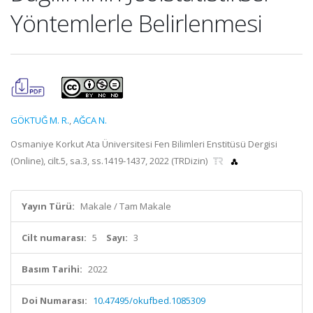
Yöntemlerle Belirlenmesi
GÖKTUĞ M. R.
,
AĞCA N.
Osmaniye Korkut Ata Üniversitesi Fen Bilimleri Enstitüsü Dergisi
(Online), cilt.5, sa.3, ss.1419-1437, 2022 (TRDizin)
Yayın Türü:
Makale / Tam Makale
Cilt numarası:
5
Sayı:
3
Basım Tarihi:
2022
Doi Numarası:
10.47495/okufbed.1085309