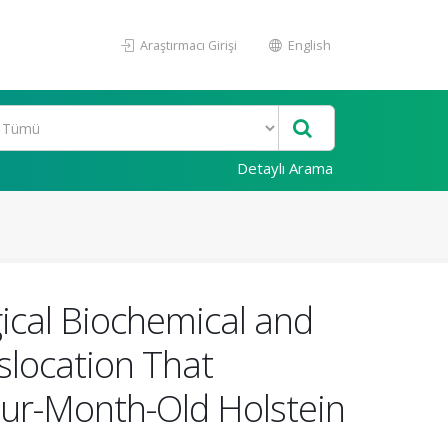
Araştırmacı Girişi
English
Detaylı Arama
gical Biochemical and
slocation That
our-Month-Old Holstein