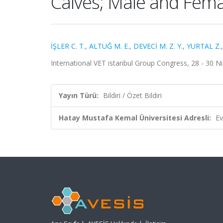
Calves; Male and Fema
İŞLER C. T.
,
ALTUĞ M. E.
,
DEVECİ M. Z. Y.
,
YURTAL Z.
International VET istanbul Group Congress, 28 - 30 Nis
Yayın Türü:
Bildiri / Özet Bildiri
Hatay Mustafa Kemal Üniversitesi Adresli:
Ev