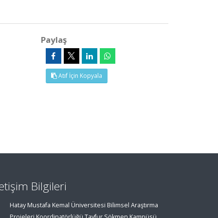
Paylaş
Atıf İçin Kopyala
letişim Bilgileri
Hatay Mustafa Kemal Üniversitesi Bilimsel Araştırma
Projeleri Koordinatörlüğü Tayfur Sökmen Kampüsü