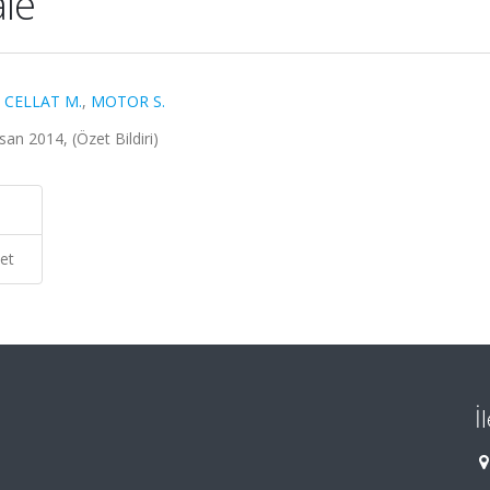
le
,
CELLAT M.
,
MOTOR S.
an 2014, (Özet Bildiri)
et
İ