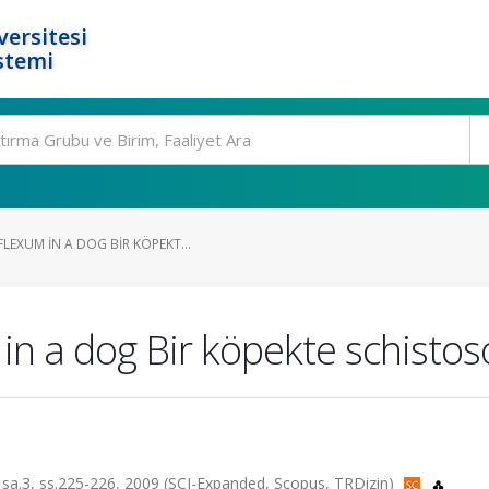
ersitesi
stemi
EXUM IN A DOG BIR KÖPEKT...
in a dog Bir köpekte schisto
56, sa.3, ss.225-226, 2009 (SCI-Expanded, Scopus, TRDizin)