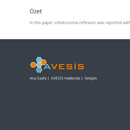
Özet
In this paper schistosoma reflexum was reported with 
Ana Sayfa
|
AVESİS Hakkında
|
İletişim