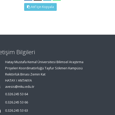
Atıf İçin Kopyala
letişim Bilgileri
Hatay Mustafa Kemal Üniversitesi Bilimsel Araştırma
Projeleri Koordinatörlüğü Tayfur Sökmen Kampüsü
Rektörlük Binası Zemin Kat
HATAY / ANTAKYA
avesis@mku.edu.tr
0.326.245 53 64
0.326.245 53 66
0.326.245 53 63