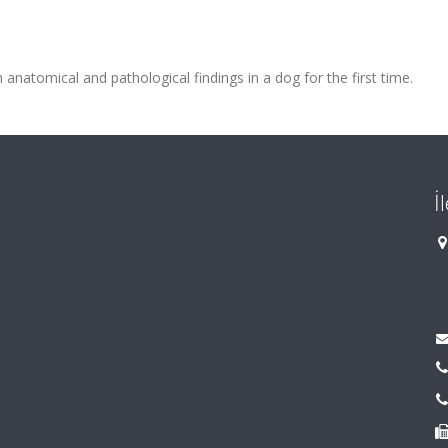
anatomical and pathological findings in a dog for the first time.
İ