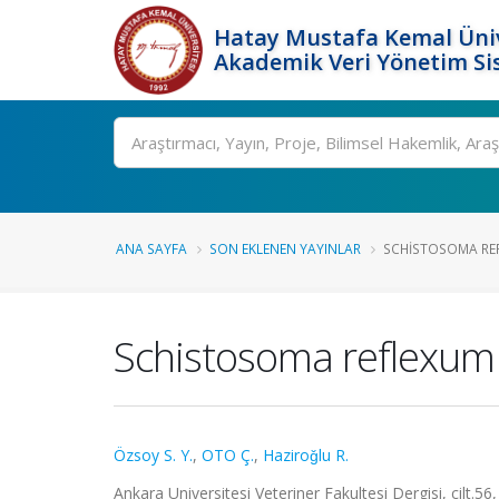
Hatay Mustafa Kemal Üniv
Akademik Veri Yönetim Si
Ara
ANA SAYFA
SON EKLENEN YAYINLAR
SCHISTOSOMA REFL
Schistosoma reflexum 
Özsoy S. Y.
,
OTO Ç.
,
Haziroǧlu R.
Ankara Universitesi Veteriner Fakultesi Dergisi, cilt.