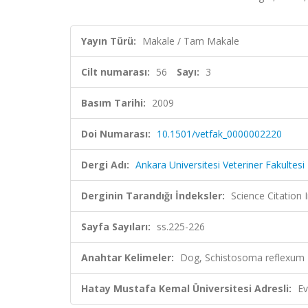
Yayın Türü:
Makale / Tam Makale
Cilt numarası:
56
Sayı:
3
Basım Tarihi:
2009
Doi Numarası:
10.1501/vetfak_0000002220
Dergi Adı:
Ankara Universitesi Veteriner Fakultesi
Derginin Tarandığı İndeksler:
Science Citatio
Sayfa Sayıları:
ss.225-226
Anahtar Kelimeler:
Dog, Schistosoma reflexum
Hatay Mustafa Kemal Üniversitesi Adresli:
Ev