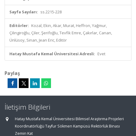
Sayfa Sayıları:
ss.2215-228
Editörler:
Kozal, Ekin, Akar, Murat, Heffron, Yağmur,
Çilingiroğlu, Çiler, Şerifoğlu, Tevfik Emre, Çakırlar, Canan,
Ünlüsoy, Sinan, Jean Eric, Editör
Hatay Mustafa Kemal Üniversitesi Adresli:
Evet
Paylaş
İletişim Bilgileri
Hatay Mustafa Kemal Üniversitesi Bilimsel Araştırma Projeleri
Koordinatörlüğü Tayfur Sökmen Kampüsü Rektörlük Binası
Zemin Kat