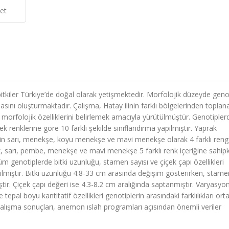
et
bitkiler Türkiye’de doğal olarak yetişmektedir. Morfolojik düzeyde geno
şamasını oluşturmaktadır. Çalışma, Hatay ilinin farklı bölgelerinden toplan
 morfolojik özelliklerini belirlemek amacıyla yürütülmüştür. Genotipler
Çiçek renklerine göre 10 farklı şekilde sınıflandırma yapılmıştır. Yaprak
rinin sarı, menekşe, koyu menekşe ve mavi menekşe olarak 4 farklı ren
yaz, sarı, pembe, menekşe ve mavi menekşe 5 farklı renk içeriğine sahip
üm genotiplerde bitki uzunluğu, stamen sayısı ve çiçek çapı özellikleri
 edilmiştir. Bitki uzunluğu 4.8-33 cm arasında değişim gösterirken, stame
ştir. Çiçek çapı değeri ise 4.3-8.2 cm aralığında saptanmıştır. Varyasyo
tepal boyu kantitatif özellikleri genotiplerin arasındaki farklılıkları ort
 Çalışma sonuçları, anemon ıslah programları açısından önemli veriler