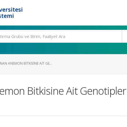
ersitesi
stemi
N ANEMON BITKISINE AIT GE...
on Bitkisine Ait Genotipleri