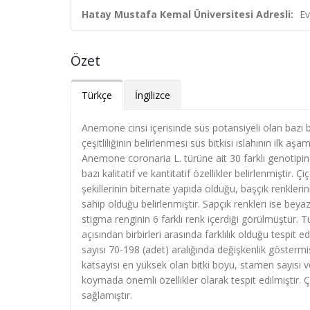
Hatay Mustafa Kemal Üniversitesi Adresli:
Ev
Özet
Türkçe
İngilizce
Anemone cinsi içerisinde süs potansiyeli olan bazı 
çeşitliliğinin belirlenmesi süs bitkisi ıslahının ilk a
Anemone coronaria L. türüne ait 30 farklı genotipin
bazı kalitatif ve kantitatif özellikler belirlenmiştir. 
şekillerinin biternate yapıda olduğu, başçık renkle
sahip olduğu belirlenmiştir. Sapçık renkleri ise be
stigma renginin 6 farklı renk içerdiği görülmüştür. T
açısından birbirleri arasında farklılık olduğu tespit
sayısı 70-198 (adet) aralığında değişkenlik göstermi
katsayısı en yüksek olan bitki boyu, stamen sayısı ve 
koymada önemli özellikler olarak tespit edilmiştir.
sağlamıştır.