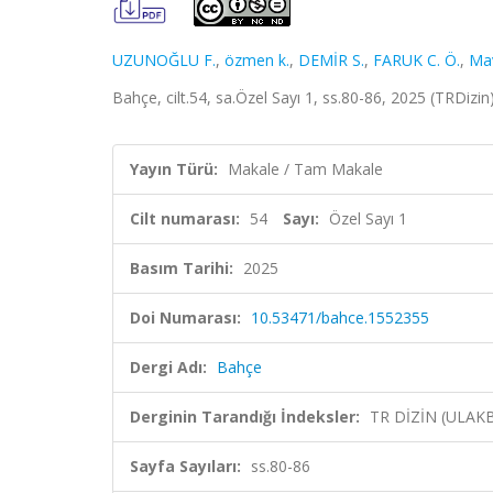
UZUNOĞLU F.
,
özmen k.
,
DEMİR S.
,
FARUK C. Ö.
,
Mav
Bahçe, cilt.54, sa.Özel Sayı 1, ss.80-86, 2025 (TRDizin
Yayın Türü:
Makale / Tam Makale
Cilt numarası:
54
Sayı:
Özel Sayı 1
Basım Tarihi:
2025
Doi Numarası:
10.53471/bahce.1552355
Dergi Adı:
Bahçe
Derginin Tarandığı İndeksler:
TR DİZİN (ULAK
Sayfa Sayıları:
ss.80-86