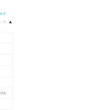
i K.
)
BİM)