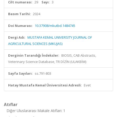
Cilt numarası:
29
Sayı:
3
Basım Tarihi:
2024
Doi Numarası:
10.37908/mkutbd.1484745
Dergi Adı:
MUSTAFA KEMAL UNIVERSITY JOURNAL OF
AGRICULTURAL SCIENCES (MKUJAS)
Derginin Tarandığı İndeksler:
BIOSIS, CAB Abstracts,
Veterinary Science Database, TR DİZİN (ULAKBİM)
Sayfa Sayıları:
ss.791-803
Hatay Mustafa Kemal Üniversitesi Adresli:
Evet
Atıflar
Diğer Uluslararası Makale Atıfları: 1