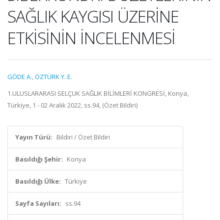
SAĞLIK KAYGISI ÜZERİNE
ETKİSİNİN İNCELENMESİ
GÖDE A.
,
ÖZTÜRK Y. E.
1.ULUSLARARASI SELÇUK SAĞLIK BİLİMLERİ KONGRESİ, Konya,
Türkiye, 1 - 02 Aralık 2022, ss.94, (Özet Bildiri)
Yayın Türü:
Bildiri / Özet Bildiri
Basıldığı Şehir:
Konya
Basıldığı Ülke:
Türkiye
Sayfa Sayıları:
ss.94