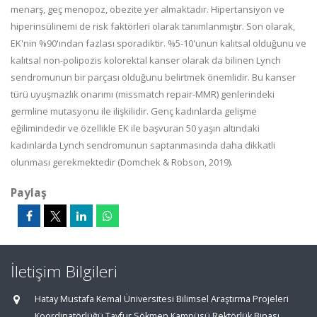
menarş, geç menopoz, obezite yer almaktadır. Hipertansiyon ve
hiperinsülinemi de risk faktörleri olarak tanımlanmıştır. Son olarak,
EK'nin %90'ından fazlası sporadiktir. %5-10'unun kalıtsal olduğunu ve
kalıtsal non-polipozis kolorektal kanser olarak da bilinen Lynch
sendromunun bir parçası olduğunu belirtmek önemlidir. Bu kanser
türü uyuşmazlık onarımı (missmatch repair-MMR) genlerindeki
germline mutasyonu ile ilişkilidir. Genç kadınlarda gelişme
eğilimindedir ve özellikle EK ile başvuran 50 yaşın altındaki
kadınlarda Lynch sendromunun saptanmasında daha dikkatli
olunması gerekmektedir (Domchek & Robson, 2019).
Paylaş
İletişim Bilgileri
Hatay Mustafa Kemal Üniversitesi Bilimsel Araştırma Projeleri
Koordinatörlüğü Tayfur Sökmen Kampüsü Rektörlük Binası