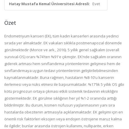
Hatay Mustafa Kemal Üniversitesi Adresli:
Evet
Özet
Endometriyum kanseri (EK), tüm kadın kanserleri arasında yedinci
sırada yer almaktadır. EK vakaları sıklıkla postmenapozal dönemde
görülmektedir (Morice ve ark., 2016). 5 yıllık genel sağkalım (overall
survival-OS) oranı %74'ten %91'e çıkmıştır. EK’nde sağkalım oranının
giderek artması hem sınıflandırma yöntemlerinin gelişmesi hem de
sınıflandırmaya uygun tedavi yöntemlerinin geliştirilebilmesinden
kaynaklanmaktadır. Buna rağmen, hastaların %8-10'u kanserin
ilerlemesi veya nüks etmesi ile başvurmaktadır. %17'lik 5 yıllık OS gibi
kötü prognozun ortaya çıkması etkili sistemik tedavinin eksikliğini
göstermektedir. EK görülme sıklığının her yıl %1-2 oranında arttığı
bildirilmiştir. Bu durum, kısmen nüfusun yaşlanmasının yanı sıra
hastalarda obezitenin artmasıyla açıklanmaktadır. EK gelişimi için en
önemli risk faktörleri eksojen veya endojen östrojene maruz kalma
ile ilgilidir; bunlar arasında östrojen kullanımı, nulliparite, erken