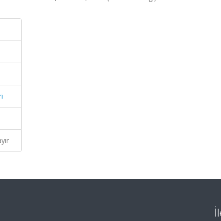
i
yır
İ