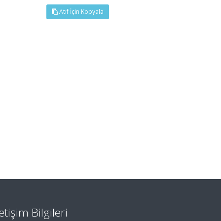
Atıf İçin Kopyala
letişim Bilgileri