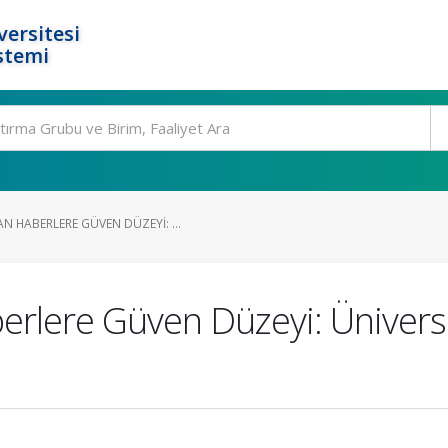
ersitesi
stemi
 HABERLERE GÜVEN DÜZEYI: ...
lere Güven Düzeyi: Üniversit