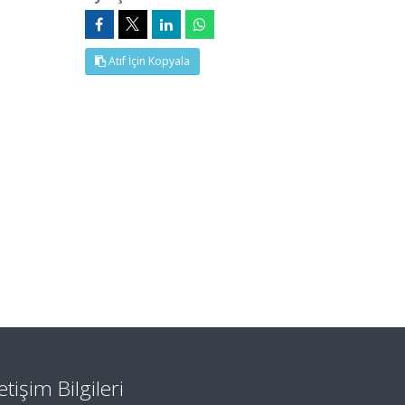
Atıf İçin Kopyala
letişim Bilgileri