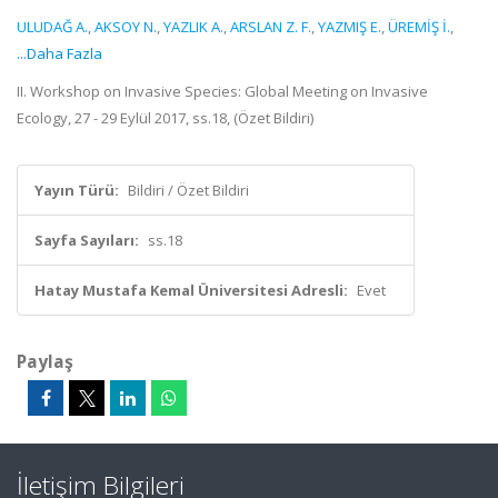
ULUDAĞ A.
,
AKSOY N.
,
YAZLIK A.
,
ARSLAN Z. F.
,
YAZMIŞ E.
,
ÜREMİŞ İ.
,
...Daha Fazla
II. Workshop on Invasive Species: Global Meeting on Invasive
Ecology, 27 - 29 Eylül 2017, ss.18, (Özet Bildiri)
Yayın Türü:
Bildiri / Özet Bildiri
Sayfa Sayıları:
ss.18
Hatay Mustafa Kemal Üniversitesi Adresli:
Evet
Paylaş
İletişim Bilgileri