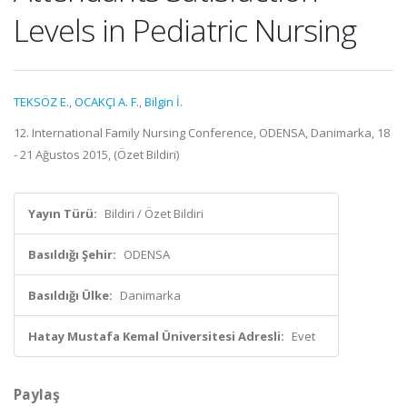
Levels in Pediatric Nursing
TEKSÖZ E.
,
OCAKÇI A. F.
,
Bilgin İ.
12. International Family Nursing Conference, ODENSA, Danimarka, 18
- 21 Ağustos 2015, (Özet Bildiri)
Yayın Türü:
Bildiri / Özet Bildiri
Basıldığı Şehir:
ODENSA
Basıldığı Ülke:
Danimarka
Hatay Mustafa Kemal Üniversitesi Adresli:
Evet
Paylaş