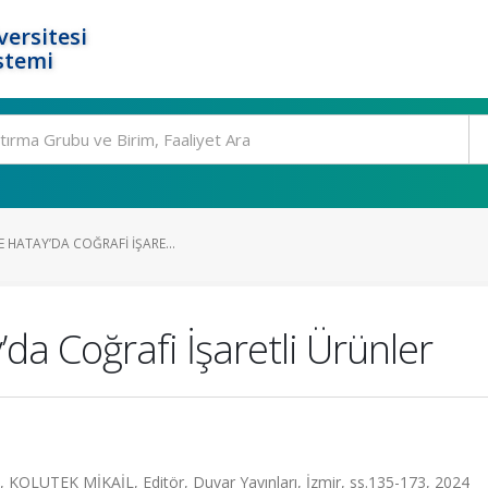
ersitesi
stemi
E HATAY’DA COĞRAFI İŞARE...
’da Coğrafi İşaretli Ürünler
LUTEK MİKAİL, Editör, Duvar Yayınları, İzmir, ss.135-173, 2024