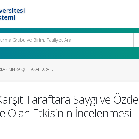
ersitesi
stemi
ARININ KARŞIT TARAFTARA ...
 Karşıt Taraftara Saygı ve Özd
ne Olan Etkisinin İncelenmesi