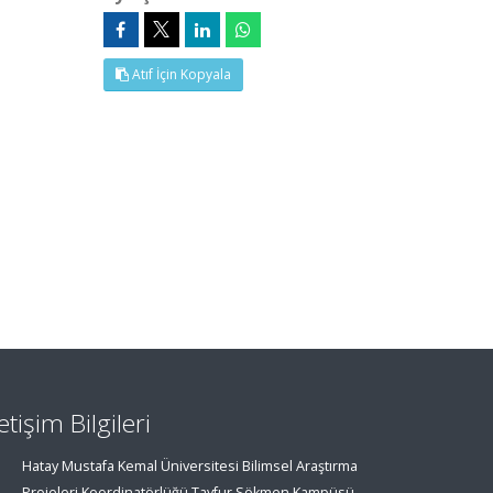
Atıf İçin Kopyala
letişim Bilgileri
Hatay Mustafa Kemal Üniversitesi Bilimsel Araştırma
Projeleri Koordinatörlüğü Tayfur Sökmen Kampüsü