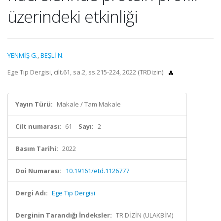
üzerindeki etkinliği
YENMİŞ G.
,
BEŞLİ N.
Ege Tıp Dergisi, cilt.61, sa.2, ss.215-224, 2022 (TRDizin)
Yayın Türü:
Makale / Tam Makale
Cilt numarası:
61
Sayı:
2
Basım Tarihi:
2022
Doi Numarası:
10.19161/etd.1126777
Dergi Adı:
Ege Tıp Dergisi
Derginin Tarandığı İndeksler:
TR DİZİN (ULAKBİM)