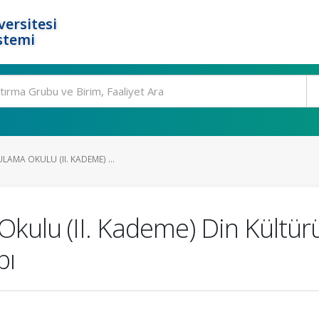
ersitesi
stemi
LAMA OKULU (II. KADEME) ...
kulu (II. Kademe) Din Kültürü 
bı