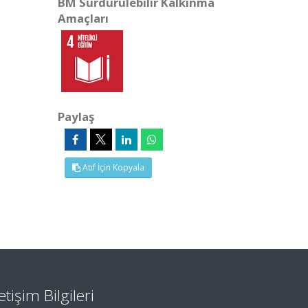
BM Sürdürülebilir Kalkınma
Amaçları
Paylaş
Atıf İçin Kopyala
letişim Bilgileri