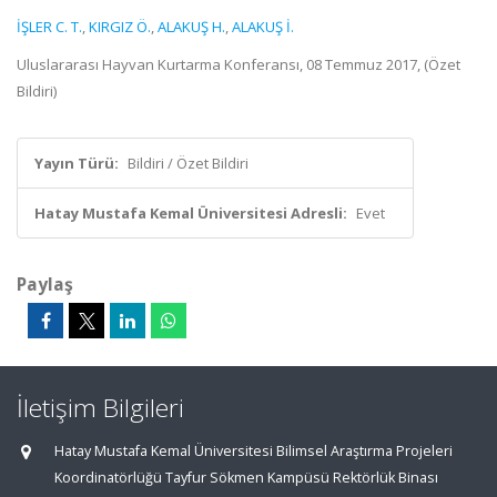
İŞLER C. T.
,
KIRGIZ Ö.
,
ALAKUŞ H.
,
ALAKUŞ İ.
Uluslararası Hayvan Kurtarma Konferansı, 08 Temmuz 2017, (Özet
Bildiri)
Yayın Türü:
Bildiri / Özet Bildiri
Hatay Mustafa Kemal Üniversitesi Adresli:
Evet
Paylaş
İletişim Bilgileri
Hatay Mustafa Kemal Üniversitesi Bilimsel Araştırma Projeleri
Koordinatörlüğü Tayfur Sökmen Kampüsü Rektörlük Binası