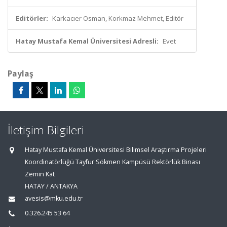
Editörler:
Karkacıer Osman, Korkmaz Mehmet, Editör
Hatay Mustafa Kemal Üniversitesi Adresli:
Evet
Paylaş
İletişim Bilgileri
Hatay Mustafa Kemal Üniversitesi Bilimsel Araştırma Projeleri
Koordinatörlüğü Tayfur Sökmen Kampüsü Rektörlük Binası
Zemin Kat
HATAY / ANTAKYA
avesis@mku.edu.tr
0.326.245 53 64