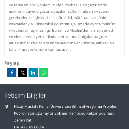
ve terim anlamı, yöntemi, türleri, tarihsel süreç içerisinde
makrûn rivayet olgusuna yapılan atıflar, makrûn rivayetin
gerekçeleri ve işlevleri ile itibâr, âdid, mütâbaat ve şâhid
kavramlarıyla ilişkisi tahlil edilmiştir. Çalışmada ayrıca makrûn
rivayetin anlaşılması için Buhârî ve Müslim’den örnek sened
incelemelerine yer verilmiştir. Araştırma bulgularına göre
musannifler râviler arasında makrûniyet ilişkisini, atıf vavı ve
tahvil hası yöntemiyle kurmuşlardır.
Paylaş
İletişim Bilgileri
Hatay Mustafa Kemal Üniversitesi Bilimsel Araştırma Projeleri
Koordinatörlüğü Tayfur Sökmen Kampüsü Rektörlük Binası
Zemin Kat
HATAY / ANTAKYA