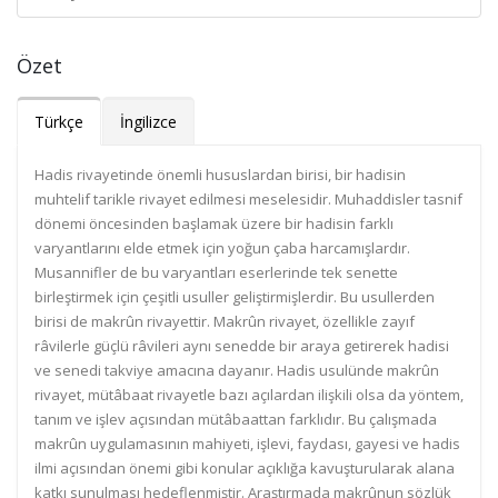
Özet
Türkçe
İngilizce
Hadis rivayetinde önemli hususlardan birisi, bir hadisin
muhtelif tarikle rivayet edilmesi meselesidir. Muhaddisler tasnif
dönemi öncesinden başlamak üzere bir hadisin farklı
varyantlarını elde etmek için yoğun çaba harcamışlardır.
Musannifler de bu varyantları eserlerinde tek senette
birleştirmek için çeşitli usuller geliştirmişlerdir. Bu usullerden
birisi de makrûn rivayettir. Makrûn rivayet, özellikle zayıf
râvilerle güçlü râvileri aynı senedde bir araya getirerek hadisi
ve senedi takviye amacına dayanır. Hadis usulünde makrûn
rivayet, mütâbaat rivayetle bazı açılardan ilişkili olsa da yöntem,
tanım ve işlev açısından mütâbaattan farklıdır. Bu çalışmada
makrûn uygulamasının mahiyeti, işlevi, faydası, gayesi ve hadis
ilmi açısından önemi gibi konular açıklığa kavuşturularak alana
katkı sunulması hedeflenmiştir. Araştırmada makrûnun sözlük