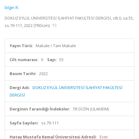
bilgin R.
DOKUZ EYLÜL ÜNİVERSİTESİ İLAHİYAT FAKÜLTESİ DERGİSİ, cilt.0, sa.55,
ss.79-111, 2022 (TRDizin)
Yayın Türü:
Makale / Tam Makale
Cilt numarası:
0
Sayı:
55
Basım Tarihi:
2022
Dergi Adı:
DOKUZ EYLÜL ÜNİVERSİTESİ İLAHİYAT FAKÜLTESİ
DERGİSİ
Derginin Tarandığı İndeksler:
TR DİZİN (ULAKBİM)
Sayfa Sayıları:
ss.79-111
Hatay Mustafa Kemal Üniversitesi Adresli:
Evet