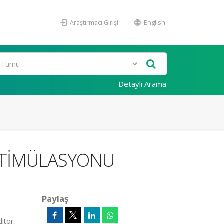
Araştırmacı Girişi
English
Detaylı Arama
 STİMÜLASYONU
Paylaş
itör,