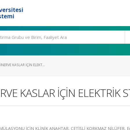
ersitesi
stemi
NERVE KASLAR İÇİN ELEKT...
ERVE KASLAR İÇİN ELEKTRİK
MÜLASYONU İÇİN KLİNİK ANAHTAR, ÇETİŞLİ KORKMAZ NİLÜFER, Ed