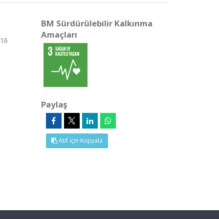
BM Sürdürülebilir Kalkınma
Amaçları
 16
Paylaş
Atıf İçin Kopyala