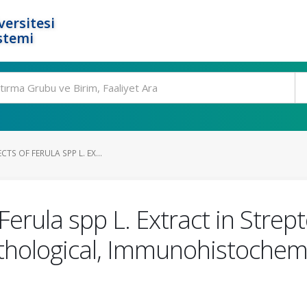
ersitesi
stemi
CTS OF FERULA SPP L. EX...
 Ferula spp L. Extract in Stre
athological, Immunohistochem