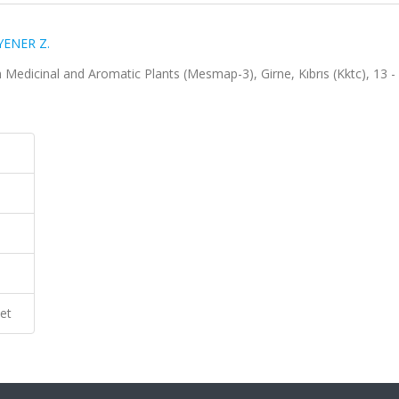
YENER Z.
edicinal and Aromatic Plants (Mesmap-3), Girne, Kıbrıs (Kktc), 13 -
et