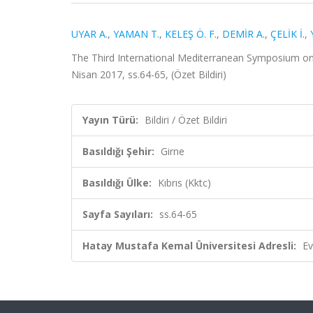
UYAR A.
,
YAMAN T.
,
KELEŞ Ö. F.
,
DEMİR A.
,
ÇELİK İ.
,
The Third International Mediterranean Symposium on M
Nisan 2017, ss.64-65, (Özet Bildiri)
Yayın Türü:
Bildiri / Özet Bildiri
Basıldığı Şehir:
Girne
Basıldığı Ülke:
Kıbrıs (Kktc)
Sayfa Sayıları:
ss.64-65
Hatay Mustafa Kemal Üniversitesi Adresli:
Ev