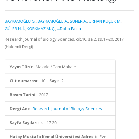
BAYRAMOĞLU G.
,
BAYRAMOĞLU A.
,
SÜNER A.
,
URHAN KÜÇÜK M.
,
GÜLER H. İ.
,
KORKMAZ M. Ç.
,
...Daha Fazla
Research Journal of Biology Sciences, cilt.10, sa.2, ss.17-20, 2017
(Hakemli Dergi)
Yayın Türü:
Makale / Tam Makale
Cilt numarası:
10
Sayı:
2
Basım Tarihi:
2017
Dergi Adı:
Research Journal of Biology Sciences
Sayfa Sayıları:
ss.17-20
Hatay Mustafa Kemal Üniversitesi Adresli:
Evet