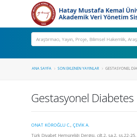
Hatay Mustafa Kemal Üniv
Akademik Veri Yönetim Si
Ara
ANA SAYFA
SON EKLENEN YAYINLAR
GESTASYONEL DIAB
Gestasyonel Diabetes 
ONAT KÖROĞLU C.
,
ÇEVİK A.
Türk Diyabet Hemşireliği Dergisi, cilt.2, sa.2, ss.22-2