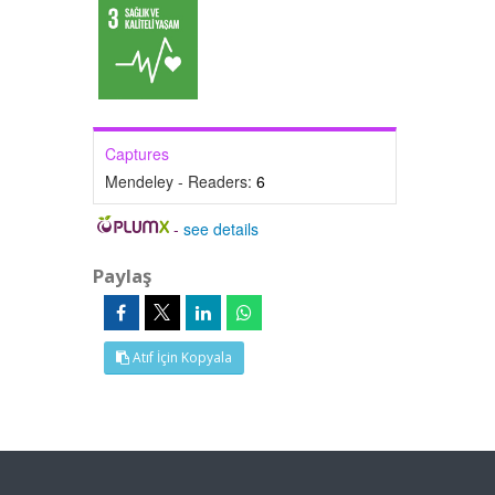
Captures
Mendeley - Readers:
6
-
see details
Paylaş
Atıf İçin Kopyala