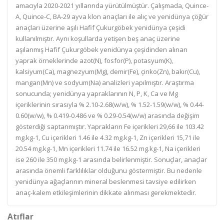
amacıyla 2020-2021 yıllarında yürütülmüştür. Çalışmada, Quince-
A, Quince-C, BA-29 ayva klon anaçları ile alıç ve yenidünya çöğür
anaçları üzerine aşılı Hafif Çukurgöbek yenidünya çeşidi
kullanılmıştır. Aynı koşullarda yetişen beş anaç üzerine
aşılanmış Hafif Çukurgöbek yenidünya çeşidinden alınan
yaprak örneklerinde azot(N), fosfor(P), potasyum(K),
kalsiyum(Ca), magnezyum(Mg), demir(Fe), çinko(Zn), bakır(Cu),
mangan(Mn) ve sodyum(Na) analizleri yapılmıştır. Araştırma
sonucunda; yenidünya yapraklarının N, P, K, Ca ve Mg
içeriklerinin sırasıyla % 2.10-2.68(w/w), % 1.52-1.59(w/w), % 0.44-
0.60(w/w), % 0.419-0.486 ve % 0.29-0.54(w/w) arasında değişim
gösterdiği saptanmıştır. Yaprakların Fe içerikleri 29,66 ile 103.42
mg.kg-1, Cu içerikleri 1.46 ile 4.32 mg.kg-1, Zn içerikleri 15,71 ile
20.54 mg.kg-1, Mn içerikleri 11.74 ile 16.52 mg.kg-1, Na içerikleri
ise 260 ile 350 mg.kg-1 arasında belirlenmiştir. Sonuçlar, anaçlar
arasında önemli farklılıklar olduğunu göstermiştir. Bu nedenle
yenidünya ağaçlarının mineral beslenmesi tavsiye edilirken
anaç-kalem etkileşimlerinin dikkate alınması gerekmektedir.
Atıflar