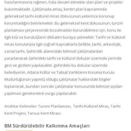
hazırlanmasına rağmen, hala devam etmekte olan plan ve projeler
bulunmaktadır. ÇalıĢmada amaç, kentin plan kapsamında
geleneksel tarihi-kültürel miras dokusunun yeterince korunup
korunmadığını belirlemektir. Bu geleneksel kent dokusunun, turizm
planlaması çerçevesinde bozulmadan korunabilmesi için, konu ile
ilgili kiĢi ve kuruluĢların dikkatini buraya çekmektir. Tarihi ve kültürel
miras konularıyla ilgili coğrafi kaynaklarla birlikte, tarihi, arkeolojik,
sanat tarihi, Ģehircilik alanındaki bilimsel çalıĢmalardan
yararlanarak Ģehirdeki tarihi ve kültürel dokular üzerinde yerinde
gezi ve gözlem yapılacaktır. ġehirdeki bu dokular üzerinde
belediyenin, Adana Kültür ve Tabiat Varlıklarını Koruma Kurulu
Müdürlüğünün yapmıĢ olduğu çalıĢmalar hakkındaki bilgiler
toplanarak, bundan sonraki çalıĢmalar konusunda bilimsel açıdan
yapılması gerekenlere vurgu yapılacaktır.
Anahtar Kelimeler: Turizm Planlaması, Tarihi-Kültürel Miras, Tarihi
Kent Projesi, Tarsus Kent Mirası.
BM Sürdürülebilir Kalkınma Amaçları