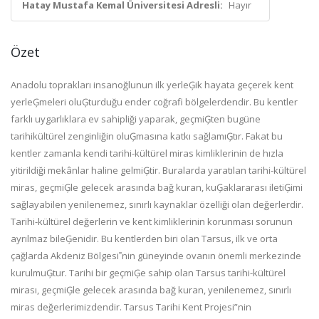
Hatay Mustafa Kemal Üniversitesi Adresli:
Hayır
Özet
Anadolu toprakları insanoğlunun ilk yerleĢik hayata geçerek kent
yerleĢmeleri oluĢturduğu ender coğrafi bölgelerdendir. Bu kentler
farklı uygarlıklara ev sahipliği yaparak, geçmiĢten bugüne
tarihikültürel zenginliğin oluĢmasına katkı sağlamıĢtır. Fakat bu
kentler zamanla kendi tarihi-kültürel miras kimliklerinin de hızla
yitirildiği mekânlar haline gelmiĢtir. Buralarda yaratılan tarihi-kültürel
miras, geçmiĢle gelecek arasında bağ kuran, kuĢaklararası iletiĢimi
sağlayabilen yenilenemez, sınırlı kaynaklar özelliği olan değerlerdir.
Tarihi-kültürel değerlerin ve kent kimliklerinin korunması sorunun
ayrılmaz bileĢenidir. Bu kentlerden biri olan Tarsus, ilk ve orta
çağlarda Akdeniz Bölgesi‟nin güneyinde ovanın önemli merkezinde
kurulmuĢtur. Tarihi bir geçmiĢe sahip olan Tarsus tarihi-kültürel
mirası, geçmiĢle gelecek arasında bağ kuran, yenilenemez, sınırlı
miras değerlerimizdendir. Tarsus Tarihi Kent Projesi”nin