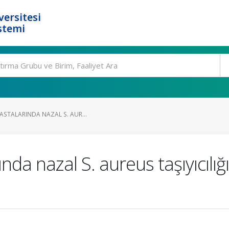
ersitesi
stemi
ASTALARINDA NAZAL S. AUR...
nda nazal S. aureus taşıyıcılığ