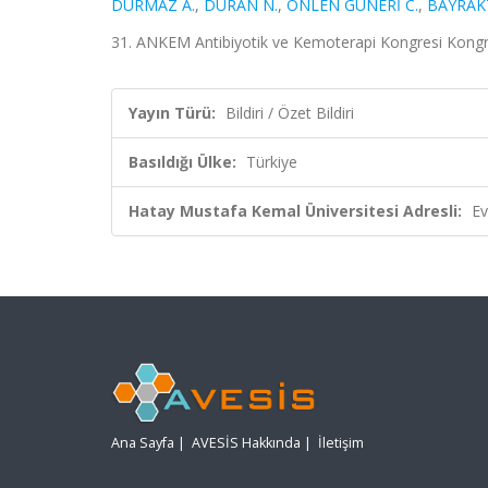
DURMAZ A.
,
DURAN N.
,
ÖNLEN GÜNERİ C.
,
BAYRAKT
31. ANKEM Antibiyotik ve Kemoterapi Kongresi Kongresi
Yayın Türü:
Bildiri / Özet Bildiri
Basıldığı Ülke:
Türkiye
Hatay Mustafa Kemal Üniversitesi Adresli:
Ev
Ana Sayfa
|
AVESİS Hakkında
|
İletişim