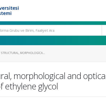
ersitesi
stemi
 STRUCTURAL, MORPHOLOGICA...
ural, morphological and optica
f ethylene glycol