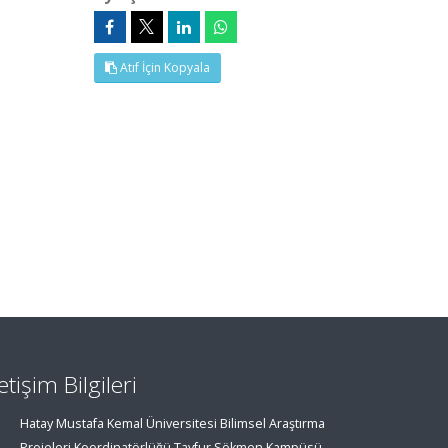
Atıf İçin Kopyala
letişim Bilgileri
Hatay Mustafa Kemal Üniversitesi Bilimsel Araştırma
Projeleri Koordinatörlüğü Tayfur Sökmen Kampüsü